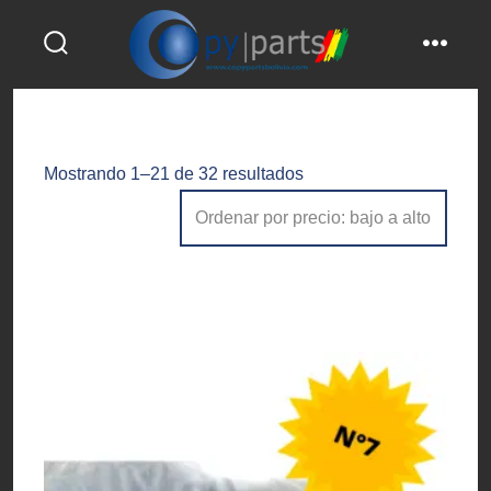
Saltar
al
alternar
menú
contenido
la
búsqueda
Ordenado
Mostrando 1–21 de 32 resultados
por
precio:
bajo
a
alto