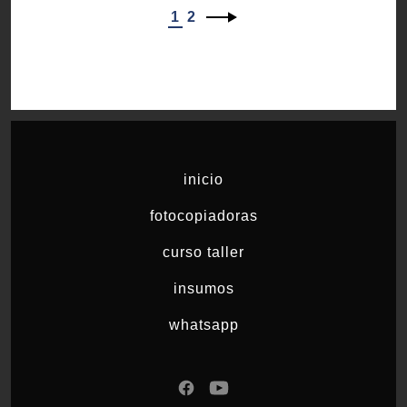
1
2
inicio
fotocopiadoras
curso taller
insumos
whatsapp
Abrir
Abrir