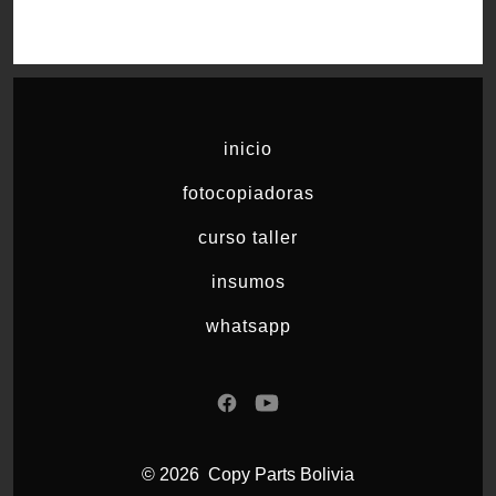
inicio
fotocopiadoras
curso taller
insumos
whatsapp
Abrir
Abrir
Facebook
YouTube
© 2026
Copy Parts Bolivia
en
en