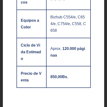
cos
Bizhub C554/e, C65
Equipos a
4/e, C754/e, C558, C
Color
658
Ciclo de Vi
Aprox.
120.000 pági
da Estimad
nas
o
Precio de V
850,00
Bs.
enta