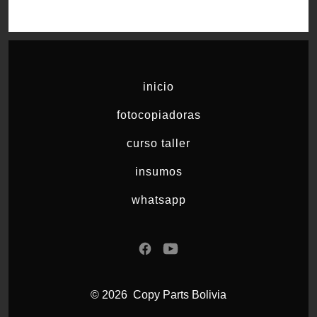
inicio
fotocopiadoras
curso taller
insumos
whatsapp
Abrir
Abrir
Facebook
YouTube
© 2026
Copy Parts Bolivia
en
en
una
una