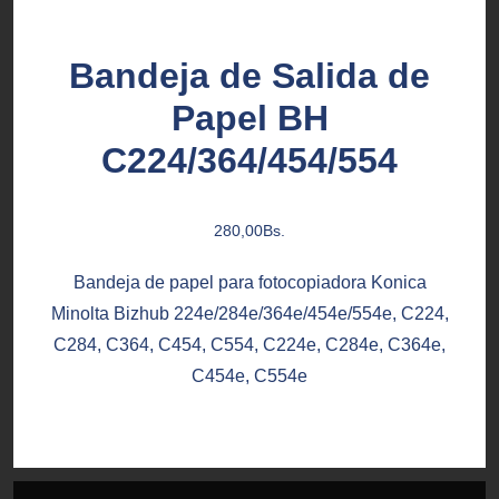
Bandeja de Salida de
Papel BH
C224/364/454/554
280,00
Bs.
Bandeja de papel para fotocopiadora Konica
Minolta Bizhub 224e/284e/364e/454e/554e, C224,
C284, C364, C454, C554, C224e, C284e, C364e,
C454e, C554e