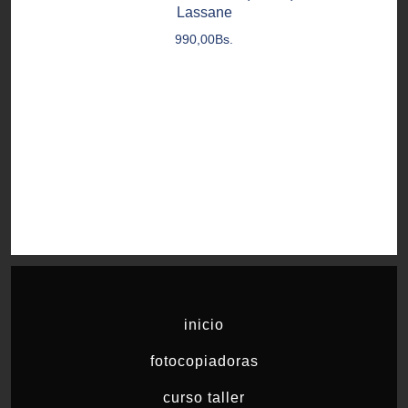
Lassane
990,00
Bs.
inicio
fotocopiadoras
curso taller