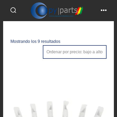
Saltar
al
alternar
menú
contenido
la
búsqueda
Ordenado
Mostrando los 9 resultados
por
precio:
bajo
a
alto