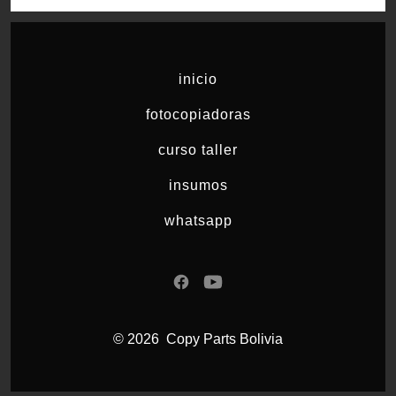
inicio
fotocopiadoras
curso taller
insumos
whatsapp
Abrir
Abrir
Facebook
YouTube
© 2026
Copy Parts Bolivia
en
en
una
una
nueva
nueva