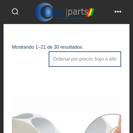
Saltar
al
alternar
menú
contenido
la
búsqueda
Ordenado
Mostrando 1–21 de 30 resultados
por
precio:
bajo
a
alto