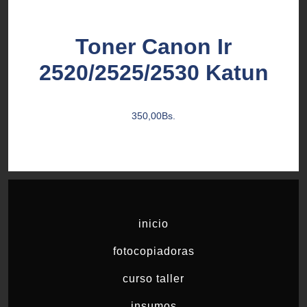
Toner Canon Ir
2520/2525/2530 Katun
350,00
Bs.
inicio
fotocopiadoras
curso taller
insumos