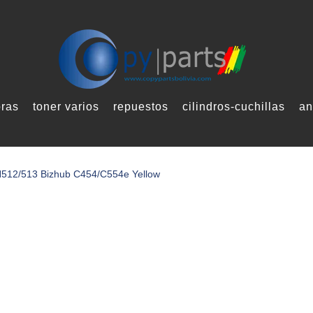
oras
toner varios
repuestos
cilindros-cuchillas
an
512/513 Bizhub C454/C554e Yellow