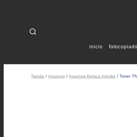
Saltar
al
contenido
alternar
la
inicio
fotocopiad
búsqueda
Tienda
/
Insumos
/
Insumos Konica minolta
/
Toner TN