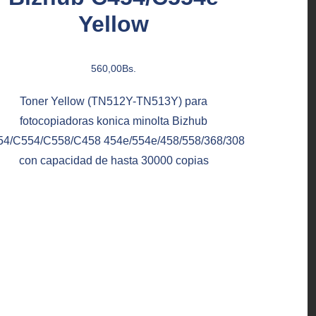
Yellow
560,00
Bs.
Toner Yellow (TN512Y-TN513Y) para
fotocopiadoras konica minolta Bizhub
4/C554/C558/C458 454e/554e/458/558/368/308
con capacidad de hasta 30000 copias