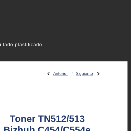
illado-plastificado
Entrada
Siguiente
Anterior
Siguiente
Navegación
anterior:
entrada:
Revelador
Toner
Bizhub
TN512/513
C454/C554e
Bizhub
de
Black
C454/C554e
Cyan
entradas
Toner TN512/513
Bizhub C454/C554e