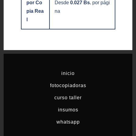
por Co
Desde
0.027 Bs.
por pági
pia Rea
na
l
inicio
fotocopiadoras
curso taller
insumos
whatsapp