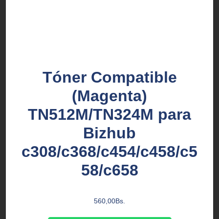
Tóner Compatible
(Magenta)
TN512M/TN324M para
Bizhub
c308/c368/c454/c458/c5
58/c658
560,00
Bs.