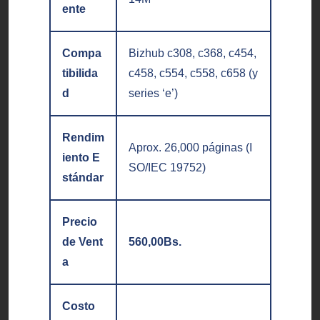
ente
Compa
Bizhub c308, c368, c454,
tibilida
c458, c554, c558, c658 (y
d
series ‘e’)
Rendim
Aprox. 26,000 páginas (I
iento E
SO/IEC 19752)
stándar
Precio
de Vent
560,00
Bs.
a
Costo