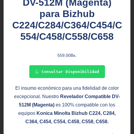
DV-512M (Magenta)
para Bizhub
C224/C284/C364/C454/C
554/C458/C558/C658
559,00
Bs.
Consultar Disponibilidad
El insumo económico para una fidelidad de color
excepcional. Nuestro
Revelador Compatible DV-
512M (Magenta)
es 100% compatible con los
equipos
Konica Minolta Bizhub C224, C284,
C364, C454, C554, C458, C558, C658.