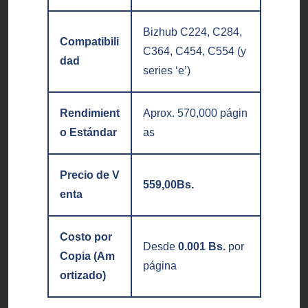
Bizhub C224, C284,
Compatibili
C364, C454, C554 (y
dad
series ‘e’)
Rendimient
Aprox. 570,000 págin
o Estándar
as
Precio de V
559,00
Bs.
enta
Costo por
Desde
0.001 Bs.
por
Copia (Am
página
ortizado)