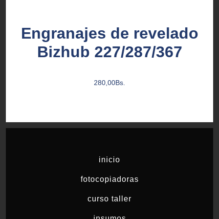
Engranajes de revelado
Bizhub 227/287/367
280,00
Bs.
inicio
fotocopiadoras
curso taller
insumos