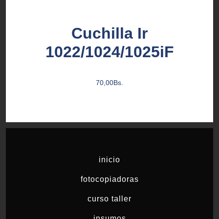
Cuchilla Ir
1022/1024/1025iF
70,00
Bs.
inicio
fotocopiadoras
curso taller
insumos