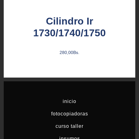
Cilindro Ir
1730/1740/1750
280,00
Bs.
inicio
fotocopiadoras
curso taller
insumos