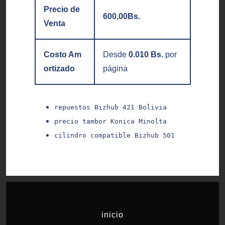
Precio de
600,00
Bs.
Venta
Costo Am
Desde
0.010 Bs.
por
ortizado
página
repuestos Bizhub 421 Bolivia
precio tambor Konica Minolta
cilindro compatible Bizhub 501
inicio