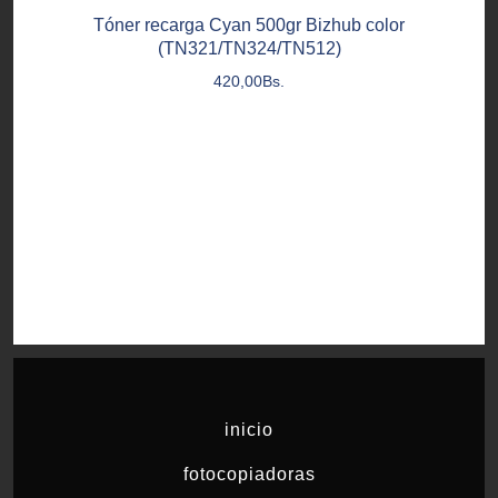
Tóner recarga Cyan 500gr Bizhub color
(TN321/TN324/TN512)
420,00
Bs.
inicio
fotocopiadoras