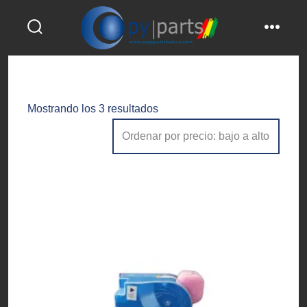
Saltar
al
alternar
menú
contenido
la
búsqueda
Ordenado
Mostrando los 3 resultados
por
precio:
bajo
a
alto