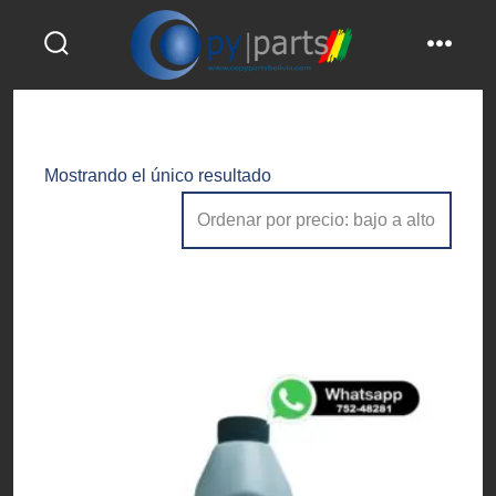
Saltar
al
alternar
menú
contenido
la
búsqueda
Mostrando el único resultado