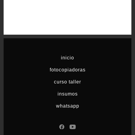
inicio
fotocopiadoras
curso taller
insumos
whatsapp
Abrir
Abrir