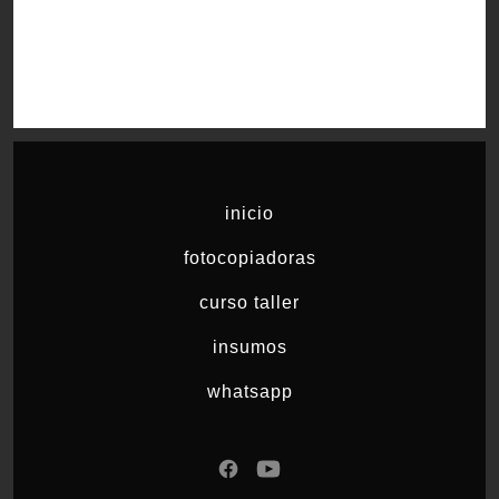
inicio
fotocopiadoras
curso taller
insumos
whatsapp
Abrir
Abrir