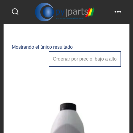
Saltar
al
alternar
menú
contenido
la
búsqueda
Mostrando el único resultado