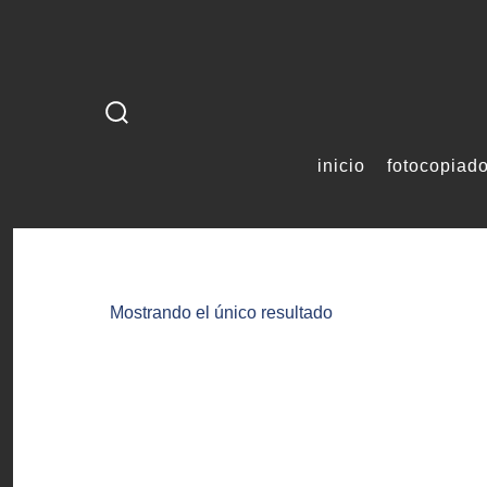
Saltar
al
contenido
alternar
la
inicio
fotocopiad
búsqueda
Mostrando el único resultado