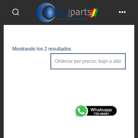
Saltar
al
alternar
menú
contenido
la
búsqueda
Ordenado
Mostrando los 2 resultados
por
precio:
bajo
a
alto