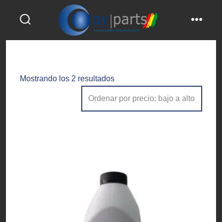
Saltar
al
alternar
menú
contenido
la
búsqueda
Ordenado
Mostrando los 2 resultados
por
precio:
bajo
a
alto