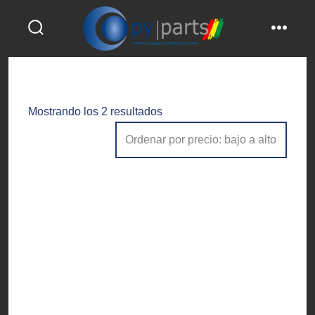
Saltar
al
alternar
menú
contenido
la
búsqueda
Ordenado
Mostrando los 2 resultados
por
precio:
bajo
a
alto