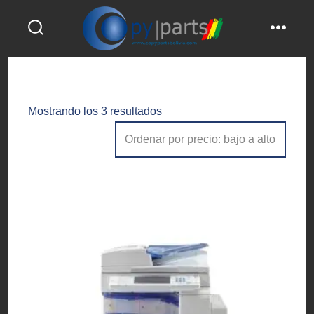
Saltar
al
alternar
menú
contenido
la
búsqueda
Ordenado
Mostrando los 3 resultados
por
precio:
bajo
a
alto