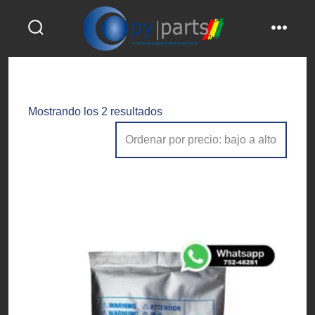
Saltar
al
alternar
menú
contenido
la
búsqueda
Ordenado
Mostrando los 2 resultados
por
precio:
bajo
a
alto