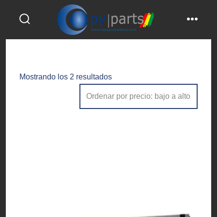
Saltar
al
alternar
menú
contenido
la
búsqueda
Ordenado
Mostrando los 2 resultados
por
precio:
bajo
a
alto