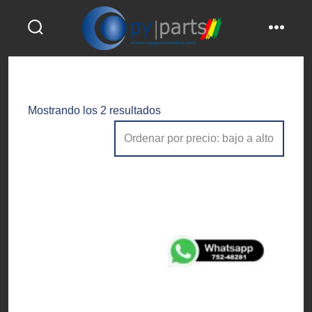
Saltar
al
alternar
menú
contenido
la
búsqueda
Ordenado
Mostrando los 2 resultados
por
precio:
bajo
a
alto