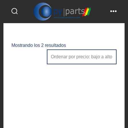
Saltar
al
alternar
menú
contenido
la
búsqueda
Ordenado
Mostrando los 2 resultados
por
precio:
bajo
a
alto