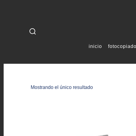
Saltar
al
contenido
alternar
la
inicio
fotocopiad
búsqueda
Mostrando el único resultado