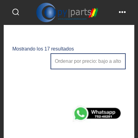
Saltar
al
alternar
menú
contenido
la
búsqueda
Ordenado
Mostrando los 17 resultados
por
precio:
bajo
a
alto