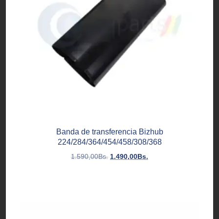
Banda de transferencia Bizhub
224/284/364/454/458/308/368
El
El
1.590,00
Bs.
1.490,00
Bs.
precio
precio
original
actual
era:
es:
1.590,00Bs..
1.490,00Bs..