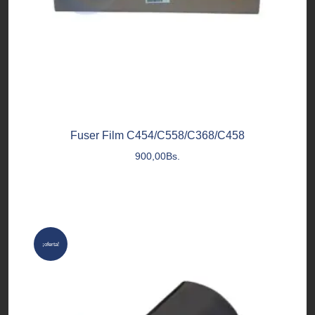
Fuser Film C454/C558/C368/C458
900,00
Bs.
¡oferta!