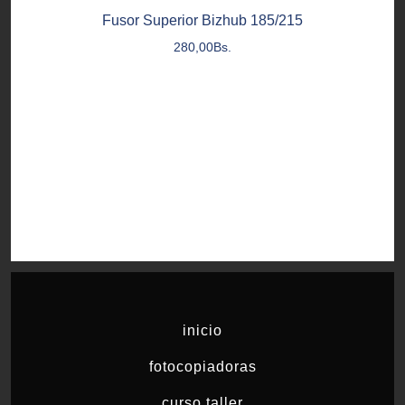
Fusor Superior Bizhub 185/215
280,00
Bs.
inicio
fotocopiadoras
curso taller