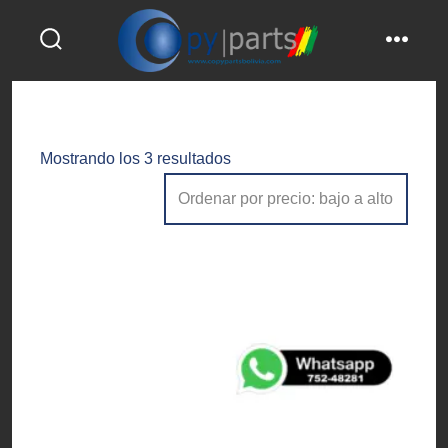
Saltar
al
alternar
menú
contenido
la
búsqueda
Ordenado
Mostrando los 3 resultados
por
precio:
bajo
a
alto