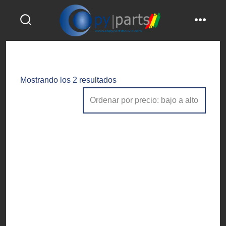
Saltar
al
alternar
menú
contenido
la
búsqueda
Ordenado
Mostrando los 2 resultados
por
precio:
bajo
a
alto