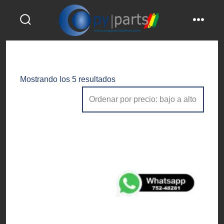
Saltar
al
alternar
menú
contenido
la
búsqueda
Ordenado
Mostrando los 5 resultados
por
precio:
bajo
a
alto