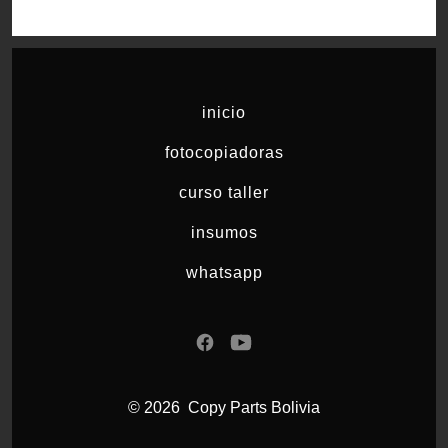
inicio
fotocopiadoras
curso taller
insumos
whatsapp
Abrir
Abrir
Facebook
YouTube
© 2026
Copy Parts Bolivia
en
en
una
una