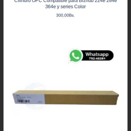
Cilindro OPC Compatible para Bizhub 224e 284e
364e y series Color
300,00
Bs.