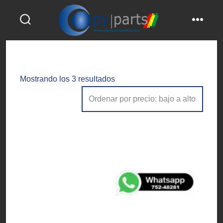
Saltar
al
alternar
menú
contenido
la
búsqueda
Ordenado
Mostrando los 3 resultados
por
precio:
bajo
a
alto