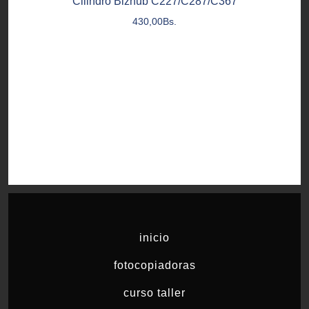
Cilindro Bizhub C227/C287/C367
430,00
Bs.
inicio
fotocopiadoras
curso taller