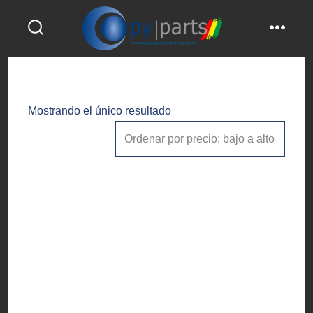
Saltar
al
alternar
menú
contenido
la
búsqueda
Mostrando el único resultado