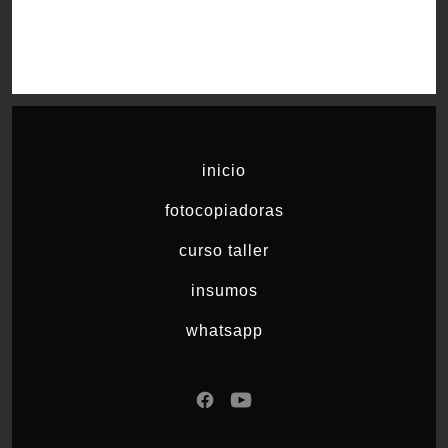
inicio
fotocopiadoras
curso taller
insumos
whatsapp
Abrir
Abrir
Facebook
YouTube