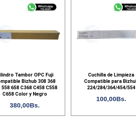
ilindro Tambor OPC Fuji
Cuchilla de Limpieza
mpatible Bizhub 308 368
Compatible para Bizhu
 558 658 C368 C458 C558
224/284/364/454/554
C658 Color y Negro
100,00
Bs.
380,00
Bs.