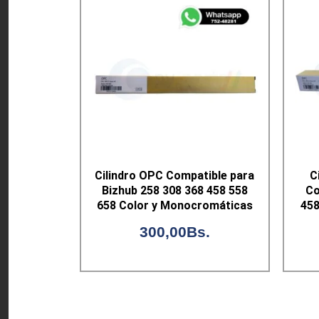
Cilindro OPC Compatible para
C
Bizhub 258 308 368 458 558
Co
658 Color y Monocromáticas
458
300,00
Bs.